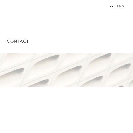
FR
/
ENG
CONTACT